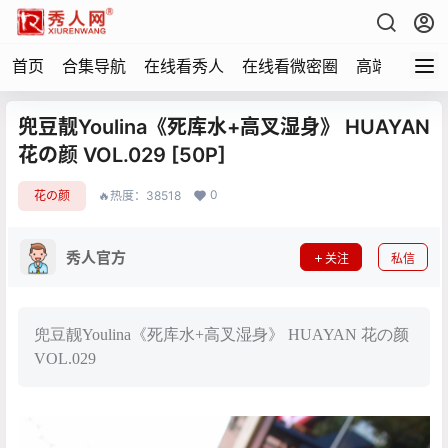
首页
合集导航
在线看秀人
在线看微密圈
高端写真
兜豆靓Youlina《死库水+高叉湿身》 HUAYAN
花の颜 VOL.029 [50P]
0
花の颜
🔥热度：38518
秀人官方
关注
私信
兜豆靓Youlina《死库水+高叉湿身》 HUAYAN 花の颜
VOL.029