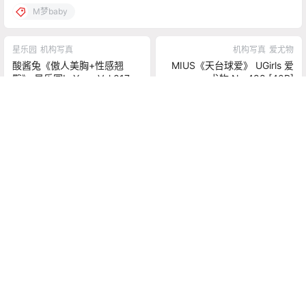
M梦baby
星乐园
机构写真
机构写真
爱尤物
酸酱兔《傲人美胸+性感翘
MIUS《天台球爱》 UGirls 爱
臀》 星乐园LeYuan Vol.017
尤物 No.488 [40P]
[53P]
2019-8-15 0:00:00
2019-9-6 0:00:00
0 条回复
文章作者
管理员
A
M
欢迎您，新朋友，感谢参与互动！
确认修改